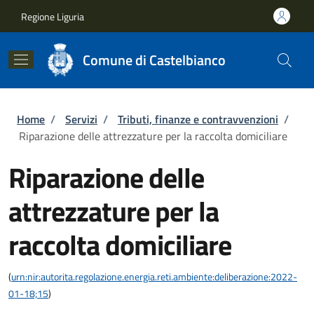
Salta al contenuto principale
Skip to footer content
Regione Liguria
Comune di Castelbianco
Briciole di pane
Home
/
Servizi
/
Tributi, finanze e contravvenzioni
/
Riparazione delle attrezzature per la raccolta domiciliare
Riparazione delle
attrezzature per la
raccolta domiciliare
(
urn:nir:autorita.regolazione.energia.reti.ambiente:deliberazione:2022-
01-18;15
)