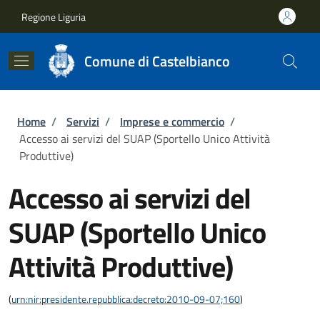
Salta al contenuto principale
Skip to footer content
Regione Liguria
Comune di Castelbianco
Briciole di pane
Home
/
Servizi
/
Imprese e commercio
/
Accesso ai servizi del SUAP (Sportello Unico Attività
Produttive)
Accesso ai servizi del
SUAP (Sportello Unico
Attività Produttive)
(
urn:nir:presidente.repubblica:decreto:2010-09-07;160
)