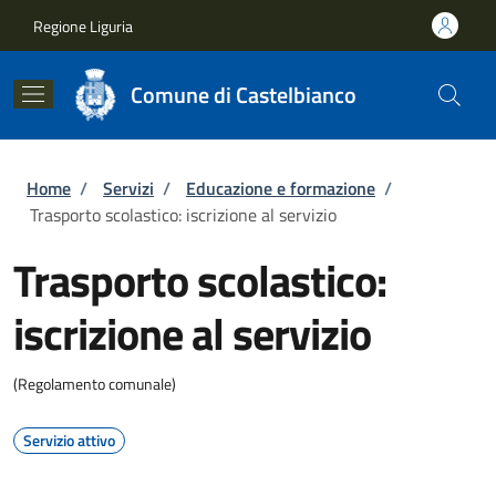
Salta al contenuto principale
Skip to footer content
Regione Liguria
Comune di Castelbianco
Briciole di pane
Home
/
Servizi
/
Educazione e formazione
/
Trasporto scolastico: iscrizione al servizio
Trasporto scolastico:
iscrizione al servizio
(Regolamento comunale)
Servizio attivo