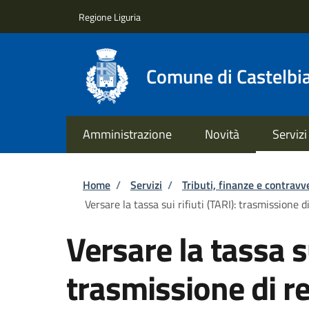
Salta al contenuto principale
Skip to footer content
Regione Liguria
Comune di Castelbi
Amministrazione
Novità
Servizi
Briciole di pane
Home
/
Servizi
/
Tributi, finanze e contravv
Versare la tassa sui rifiuti (TARI): trasmissione d
Versare la tassa su
trasmissione di re