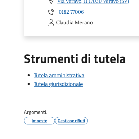
Via Veravo, 11 17030 Veravo (SV)
0182 77006
Claudia
Merano
Strumenti di tutela
Tutela amministrativa
Tutela giurisdizionale
Argomenti:
Imposte
Gestione rifiuti