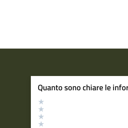
Quanto sono chiare le info
Valutazione
Valuta 5 stelle su 5
Valuta 4 stelle su 5
Valuta 3 stelle su 5
Valuta 2 stelle su 5