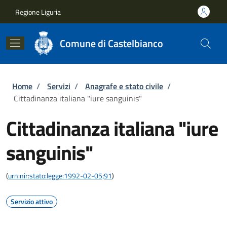
Salta al contenuto principale
Skip to footer content
Regione Liguria
Comune di Castelbianco
Briciole di pane
Home
/
Servizi
/
Anagrafe e stato civile
/
Cittadinanza italiana "iure sanguinis"
Cittadinanza italiana "iure
sanguinis"
(
urn:nir:stato:legge:1992-02-05;91
)
Servizio attivo