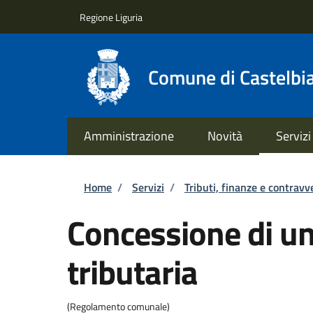
Salta al contenuto principale
Skip to footer content
Regione Liguria
Comune di Castelbi
Amministrazione
Novità
Servizi
Briciole di pane
Home
/
Servizi
/
Tributi, finanze e contravv
Concessione di u
tributaria
(Regolamento comunale)