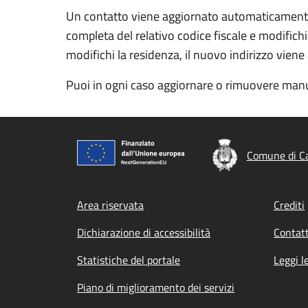
Un contatto viene aggiornato automaticamente a
completa del relativo codice fiscale e modifichi
modifichi la residenza, il nuovo indirizzo vien
Puoi in ogni caso aggiornare o rimuovere manu
Comune di Ca
Footer menu
Area riservata
Crediti
Dichiarazione di accessibilità
Contatt
Statistiche del portale
Leggi l
Piano di miglioramento dei servizi