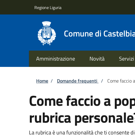
Salta al contenuto principale
Skip to footer content
Regione Liguria
Comune di Castelbi
Amministrazione
Novità
Servizi
Briciole di pane
Home
/
Domande frequenti
/
Come faccio a
Come faccio a pop
rubrica personale
La rubrica è una funzionalità che ti consente di