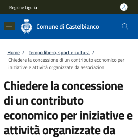
Salta al contenuto principale
Skip to footer content
Regione Liguria
Comune di Castelbianco
Briciole di pane
Home
/
Tempo libero, sport e cultura
/
Chiedere la concessione di un contributo economico per
iniziative e attività organizzate da associazioni
Chiedere la concessione
di un contributo
economico per iniziative e
attività organizzate da