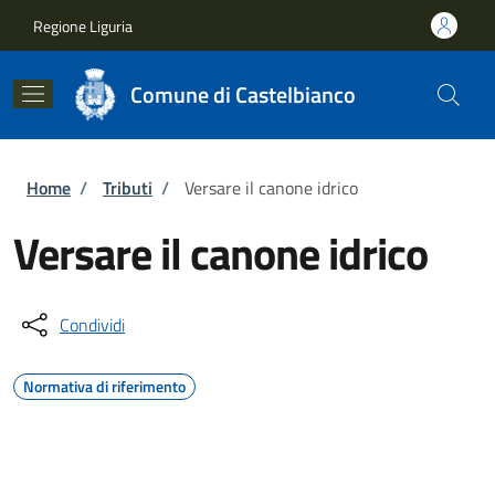
Salta al contenuto principale
Skip to footer content
Regione Liguria
Comune di Castelbianco
Briciole di pane
Home
/
Tributi
/
Versare il canone idrico
Versare il canone idrico
Condividi
Normativa di riferimento