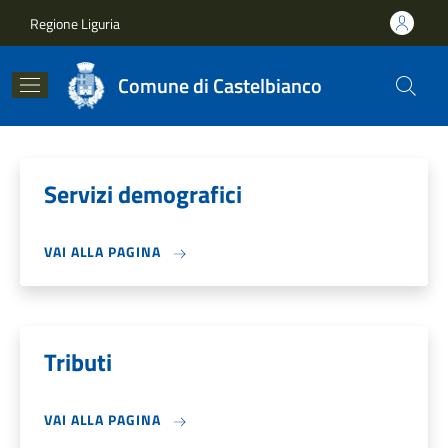
Salta al contenuto principale
Skip to footer content
Regione Liguria
Comune di Castelbianco
Servizi demografici
VAI ALLA PAGINA
Tributi
VAI ALLA PAGINA